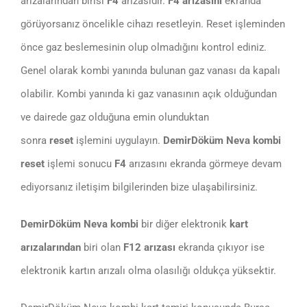
arızalarından birisi
F4
arızasıdır.
F4 arızasını
ekranda
görüyorsanız öncelikle cihazı resetleyin. Reset işleminden
önce gaz beslemesinin olup olmadığını kontrol ediniz.
Genel olarak kombi yanında bulunan gaz vanası da kapalı
olabilir. Kombi yanında ki gaz vanasının açık olduğundan
ve dairede gaz olduğuna emin olunduktan
sonra
reset
işlemini uygulayın.
DemirDöküm Neva kombi
reset
işlemi sonucu
F4
arızasını ekranda görmeye devam
ediyorsanız iletişim bilgilerinden bize ulaşabilirsiniz.
DemirDöküm Neva kombi
bir diğer elektronik
kart
arızalarından
biri olan
F12 arızası
ekranda çıkıyor ise
elektronik kartın arızalı olma olasılığı oldukça yüksektir.