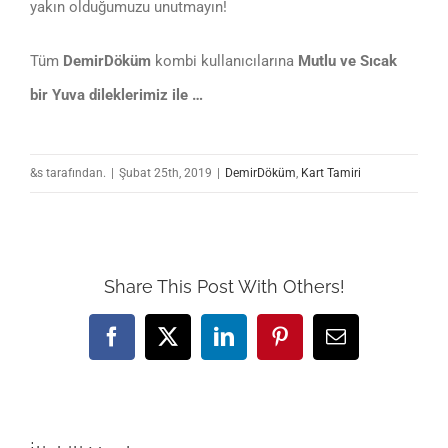
yakın olduğumuzu unutmayın!
Tüm
DemirDöküm
kombi kullanıcılarına
Mutlu ve Sıcak
bir Yuva dileklerimiz ile …
&s tarafından.
|
Şubat 25th, 2019
|
DemirDöküm
,
Kart Tamiri
Share This Post With Others!
Facebook
X
LinkedIn
Pinterest
E-
posta