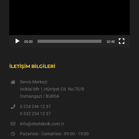
00:00
10:46
İLETİŞİM BİLGİLERİ
Servis Merkezi
İstiklal Mh 1.Hürriyet Cd. No:70/B
Osmangazi / BURSA
0 224 246 12 37
0 532 254 12 37
info@elseteknik.com.tr
Pazartesi - Cumartesi : 09:00 - 19:00