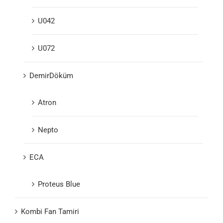
U042
U072
DemirDöküm
Atron
Nepto
ECA
Proteus Blue
Kombi Fan Tamiri