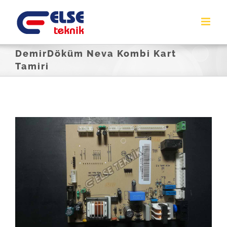
Skip
to
content
DemirDöküm Neva Kombi Kart
Tamiri
View
Larger
Image