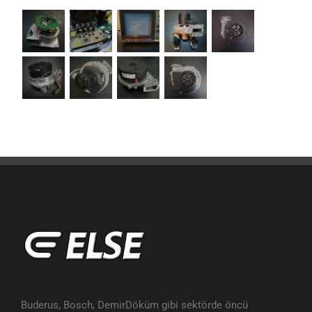
Buderus, Bosch, DemirDöküm gibi sektörde öncü