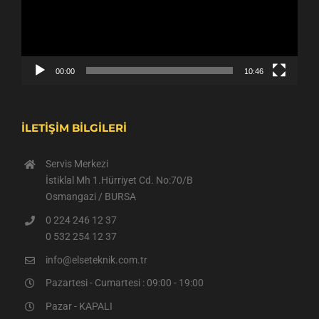
00:00
10:46
İLETİŞİM BİLGİLERİ
Servis Merkezi
İstiklal Mh 1.Hürriyet Cd. No:70/B
Osmangazi / BURSA
0 224 246 12 37
0 532 254 12 37
info@elseteknik.com.tr
Pazartesi - Cumartesi : 09:00 - 19:00
Pazar - KAPALI