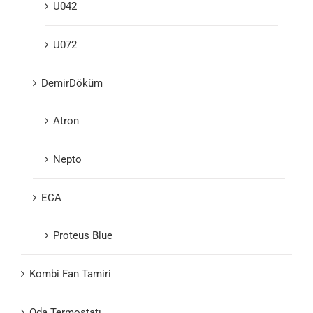
U042
U072
DemirDöküm
Atron
Nepto
ECA
Proteus Blue
Kombi Fan Tamiri
Oda Termostatı