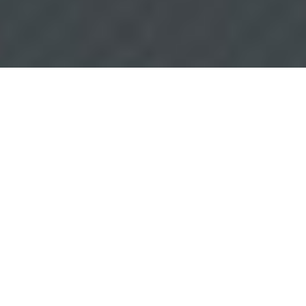
Isıtma ve Soğutma
Sistemlerinde Sorun Mu
Yaşıyorsunuz?
BIZE ULAŞIN
Sektörde ki
Hizmetlerimiz