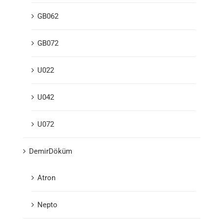
GB062
GB072
U022
U042
U072
DemirDöküm
Atron
Nepto