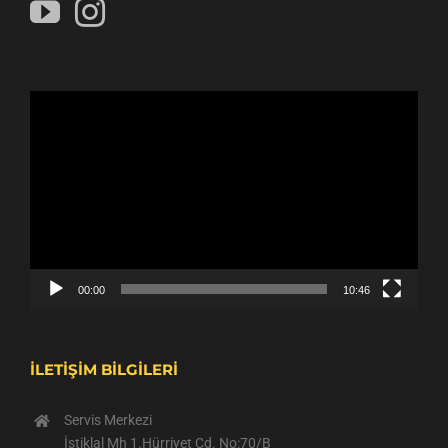
Video
oynatıcı
00:00
10:46
İLETİŞİM BİLGİLERİ
Servis Merkezi
İstiklal Mh 1.Hürriyet Cd. No:70/B