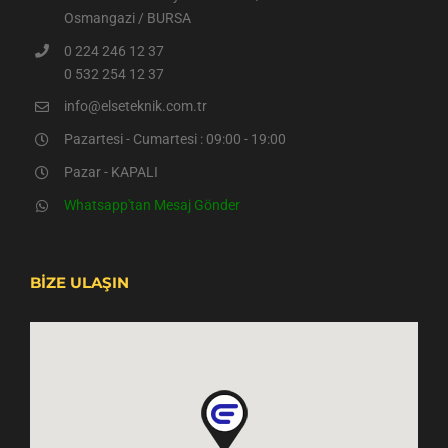
Osmangazi / BURSA
0 224 246 12 37
0 532 254 12 37
info@elseteknik.com.tr
Pazartesi - Cumartesi : 09:00 - 19:00
Pazar - KAPALI
Whatsapp'tan Mesaj Gönder
BİZE ULAŞIN