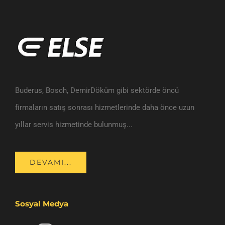
Buderus, Bosch, DemirDöküm gibi sektörde öncü
firmaların satış sonrası hizmetlerinde daha önce uzun
yıllar servis hizmetinde bulunmuş...
DEVAMI...
Sosyal Medya