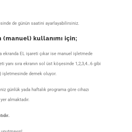
inde de günün saatini ayarlayabilirsiniz.
(manuel) kullanımı için;
 ekranda EL işareti çıkar ise manuel işletmede
ti yanı sıra ekranın sol üst köşesinde 1,2,3,4…6 gibi
) işletmesinde demek oluyor.
niz günlük yada haftalık programa göre cihazı
a yer almaktadır.
ıdır.
u unutmayın!