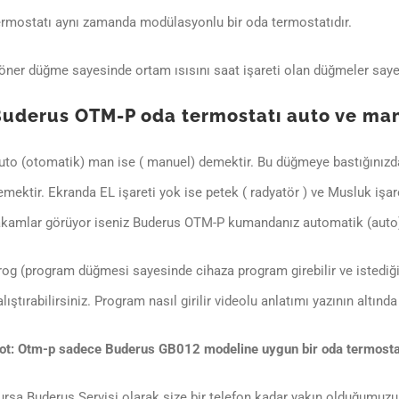
ermostatı aynı zamanda modülasyonlu bir oda termostatıdır.
öner düğme sayesinde ortam ısısını saat işareti olan düğmeler sayes
uderus OTM-P oda termostatı auto ve man 
uto (otomatik) man ise ( manuel) demektir. Bu düğmeye bastığınızda
emektir. Ekranda EL işareti yok ise petek ( radyatör ) ve Musluk işare
akamlar görüyor iseniz Buderus OTM-P kumandanız automatik (auto
rog (program düğmesi sayesinde cihaza program girebilir ve istediği
alıştırabilirsiniz. Program nasıl girilir videolu anlatımı yazının altınd
ot: Otm-p sadece Buderus GB012 modeline uygun bir oda termostat
ursa Buderus Servisi olarak size bir telefon kadar yakın olduğumuz