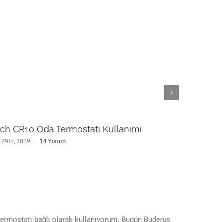
ch CR10 Oda Termostatı Kullanımı
Buder
 29th, 2019
|
14 Yorum
Nisan 29
ermostatı bağlı olarak kullanıyorum. Bugün Buderus