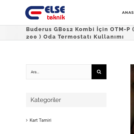
Skip
ANAS
to
content
Buderus GB012 Kombi İçin OTM-P 
200 ) Oda Termostatı Kullanımı
Ara:
V
L
I
Kategoriler
Kart Tamiri