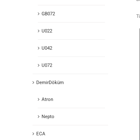
GB072
T
U022
U042
U072
DemirDöküm
Atron
Nepto
ECA