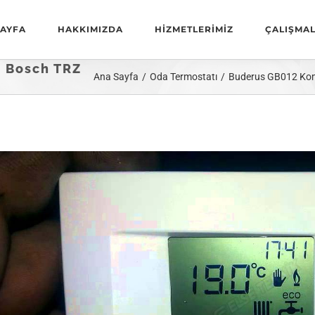
AYFA
HAKKIMIZDA
HİZMETLERİMİZ
ÇALIŞMAL
( Bosch TRZ
Ana Sayfa
Oda Termostatı
Buderus GB012 Komb
iew
arger
mage