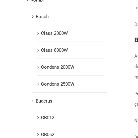
t
Bosch
D
Class 2000W
B
Class 6000W
A
d
Condens 2000W
r
Condens 2500W
P
Buderus
ç
GB012
N
GB062
B