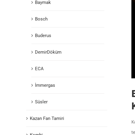
Baymak
Bosch
Buderus
DemirDöküm
ECA
İmmergas
Süsler
Kazan Fan Tamiri
K
t
Kombi