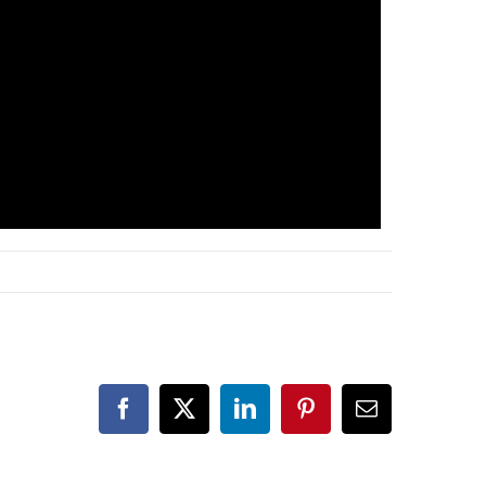
Facebook
X
LinkedIn
Pinterest
E-
posta