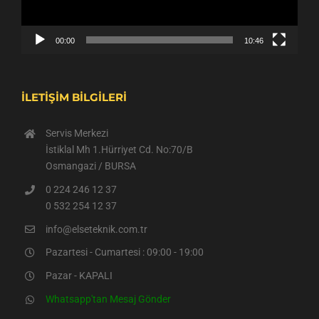
00:00
10:46
İLETİŞİM BİLGİLERİ
Servis Merkezi
İstiklal Mh 1.Hürriyet Cd. No:70/B
Osmangazi / BURSA
0 224 246 12 37
0 532 254 12 37
info@elseteknik.com.tr
Pazartesi - Cumartesi : 09:00 - 19:00
Pazar - KAPALI
Whatsapp'tan Mesaj Gönder