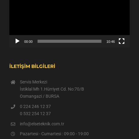
00:00
10:46
İLETİŞİM BİLGİLERİ
Servis Merkezi
İstiklal Mh 1.Hürriyet Cd. No:70/B
Osmangazi / BURSA
0 224 246 12 37
0 532 254 12 37
info@elseteknik.com.tr
Pazartesi - Cumartesi : 09:00 - 19:00