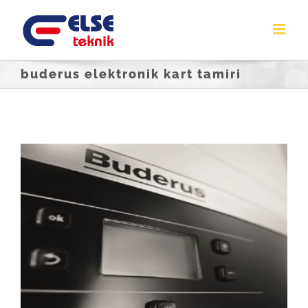
Skip
to
content
buderus elektronik kart tamiri