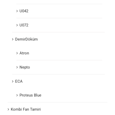
U042
U072
DemirDöküm
Atron
Nepto
ECA
Proteus Blue
Kombi Fan Tamiri