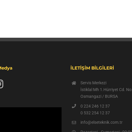
Medya
İLETİŞİM BİLGİLERİ
Servis Merkezi
İstiklal Mh 1.Hürriyet Cd. N
Osmangazi / BURSA
0 224 246 12 37
0 532 254 12 37
info@elseteknik.com.tr