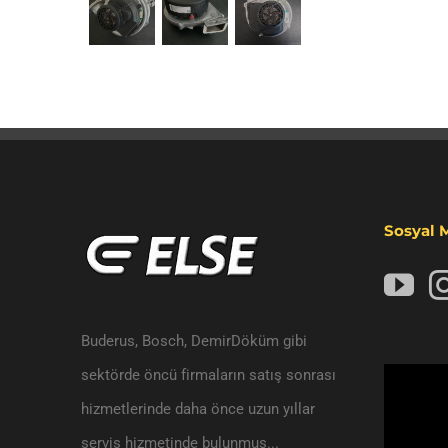
Sosyal 
Buderus, Bosch, DemirDöküm gibi
sektörde öncü firmaların satış sonrası
Video
hizmetlerinde daha önce uzun yıllar
oynatıcı
servis hizmetinde bulunmuş...