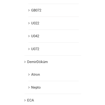
GB072
U022
U042
U072
DemirDöküm
Atron
Nepto
ECA