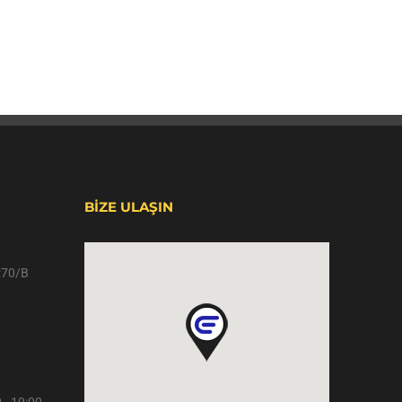
BİZE ULAŞIN
o:70/B