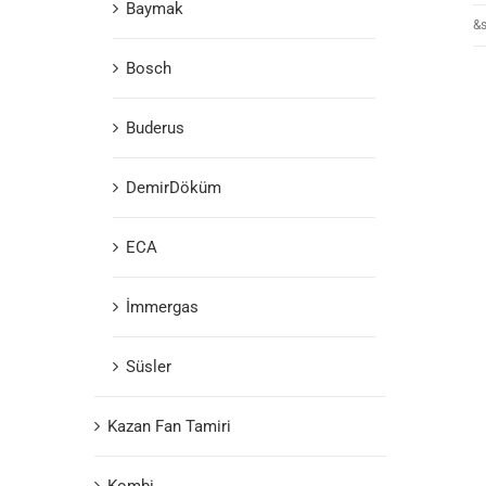
Baymak
&s
Bosch
Buderus
DemirDöküm
ECA
İmmergas
Süsler
Kazan Fan Tamiri
Kombi