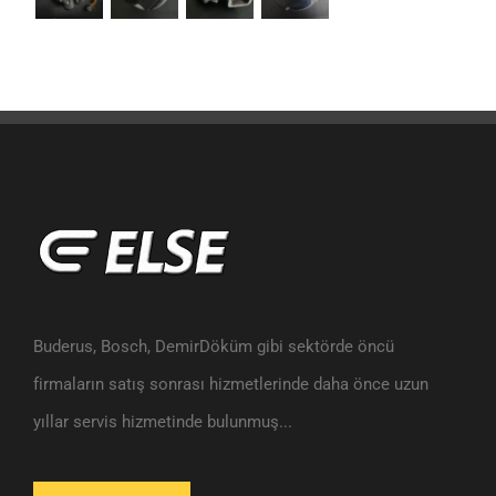
Buderus, Bosch, DemirDöküm gibi sektörde öncü
firmaların satış sonrası hizmetlerinde daha önce uzun
yıllar servis hizmetinde bulunmuş...