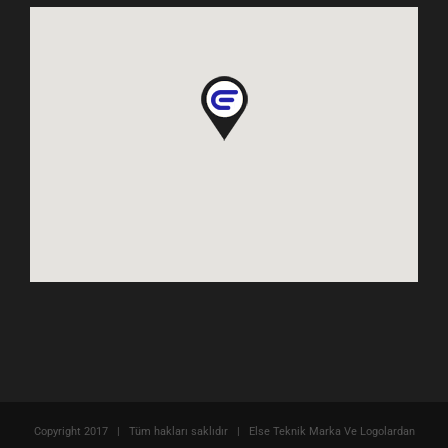
Copyright 2017 | Tüm hakları saklıdır | Else Teknik Marka Ve Logolardan