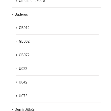
Condens 2500W
Buderus
GB012
GB062
GB072
U022
U042
U072
DemirDöküm