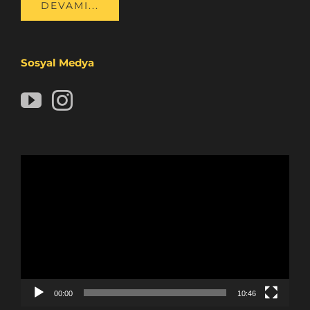
DEVAMI...
Sosyal Medya
Video
oynatıcı
00:00
10:46