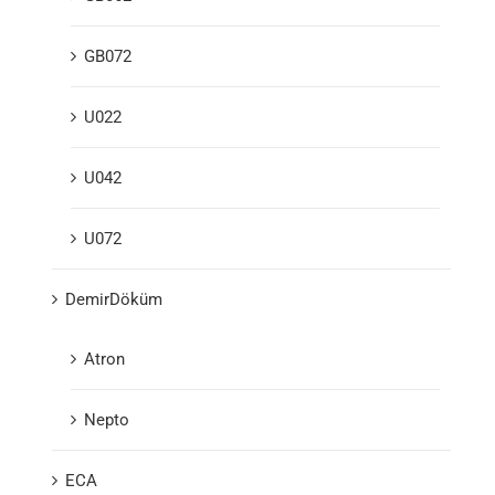
GB072
U022
U042
U072
DemirDöküm
Atron
Nepto
ECA