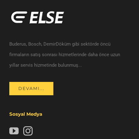
Buderus, Bosch, DemirDöküm gibi sektörde öncü
firmaların satış sonrası hizmetlerinde daha önce uzun
yıllar servis hizmetinde bulunmuş...
DEVAMI...
Sosyal Medya