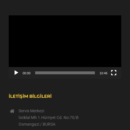
Video
oynatıcı
00:00
10:46
İLETİŞİM BİLGİLERİ
Servis Merkezi
İstiklal Mh 1.Hürriyet Cd. No:70/B
Osmangazi / BURSA