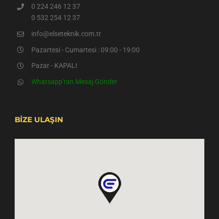
0 224 246 12 37
0 532 254 12 37
info@elseteknik.com.tr
Pazartesi - Cumartesi : 09:00 - 19:00
Pazar - KAPALI
Whatsapp'tan Mesaj Gönder
BİZE ULAŞIN