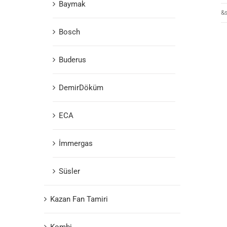
Baymak
&s
Bosch
Buderus
DemirDöküm
ECA
İmmergas
Süsler
Kazan Fan Tamiri
Kombi