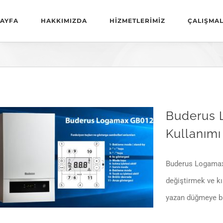
AYFA
HAKKIMIZDA
HİZMETLERİMİZ
ÇALIŞMAL
Buderus 
Kullanımı
Buderus Logamax Plus GB012 Kombi Kullanımı
Buderus Logamax 
değiştirmek ve k
yazan düğmeye bir