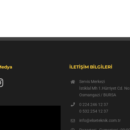
Medya
İLETİŞİM BİLGİLERİ
Servis Merkezi
İstiklal Mh 1.Hürriyet Cd. N
Osmangazi / BURSA
0 224 246 12 37
0 532 254 12 37
info@elseteknik.com.tr