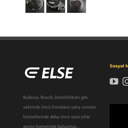
Sosyal 
Buderus, Bosch, DemirDöküm gibi
sektörde öncü firmaların satış sonrası
Video
hizmetlerinde daha önce uzun yıllar
oynatıcı
servis hizmetinde bulunmuş...