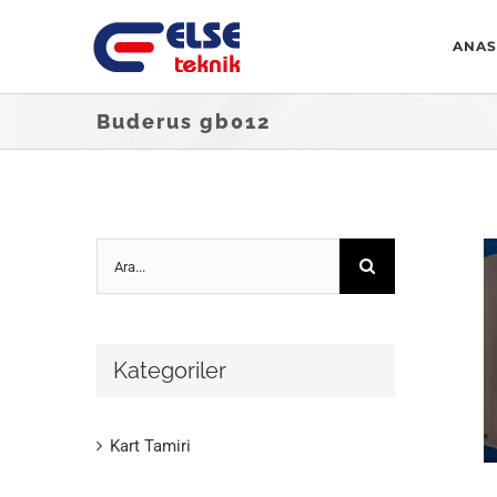
Skip
ANAS
to
content
Buderus gb012
Ara:
Kategoriler
Kart Tamiri