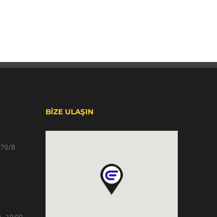
BİZE ULAŞIN
o:70/B