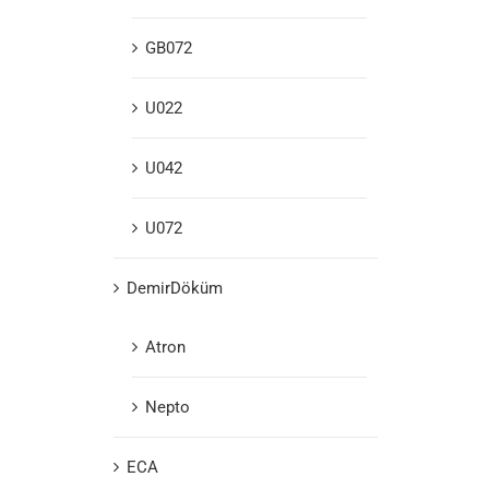
GB072
U022
U042
U072
DemirDöküm
Atron
Nepto
ECA