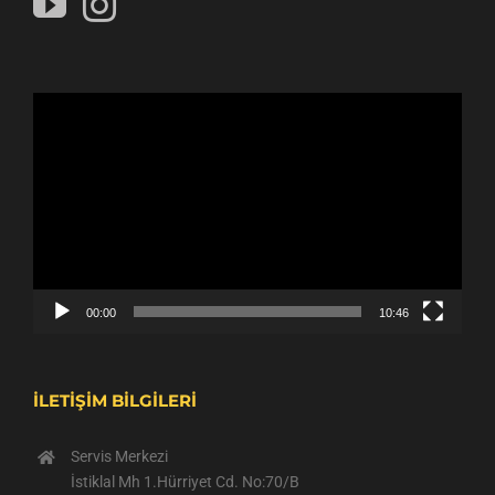
Video
oynatıcı
00:00
10:46
İLETİŞİM BİLGİLERİ
Servis Merkezi
İstiklal Mh 1.Hürriyet Cd. No:70/B