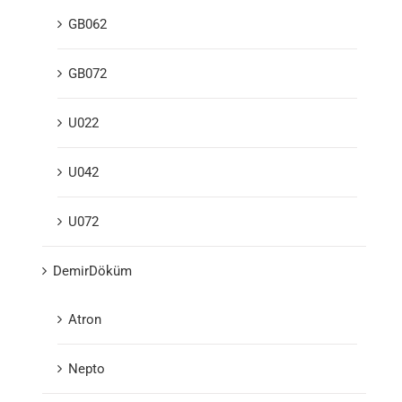
GB062
GB072
U022
U042
U072
DemirDöküm
Atron
Nepto