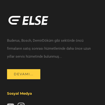
Buderus, Bosch, DemirDöküm gibi sektörde öncü
firmaların satış sonrası hizmetlerinde daha önce uzun
yıllar servis hizmetinde bulunmuş...
DEVAMI...
Sosyal Medya