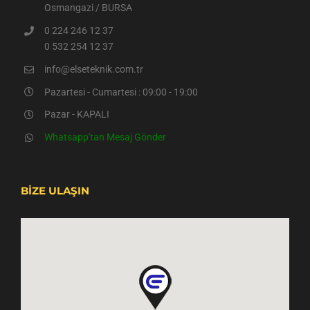
Osmangazi / BURSA
0 224 246 12 37
0 532 254 12 37
info@elseteknik.com.tr
Pazartesi - Cumartesi : 09:00 - 19:00
Pazar - KAPALI
Whatsapp'tan Mesaj Gönder
BİZE ULAŞIN