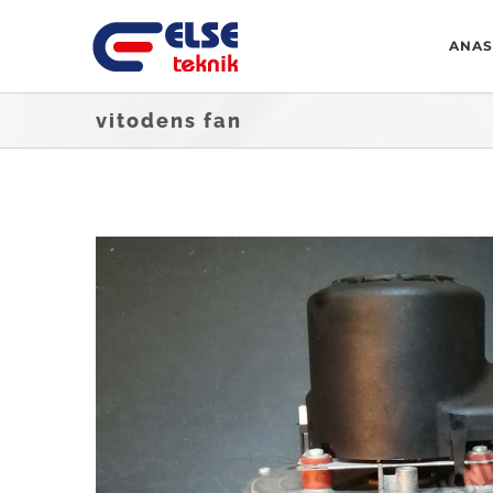
Skip
ANAS
to
content
vitodens fan