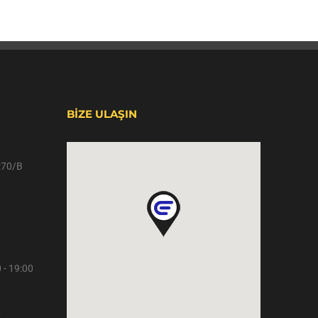
BİZE ULAŞIN
o:70/B
 - 19:00
r