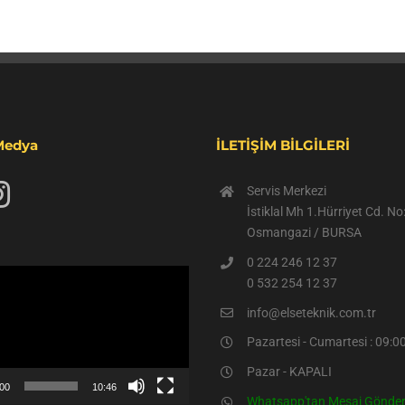
Medya
İLETİŞİM BİLGİLERİ
Servis Merkezi
İstiklal Mh 1.Hürriyet Cd. N
Osmangazi / BURSA
0 224 246 12 37
0 532 254 12 37
info@elseteknik.com.tr
Pazartesi - Cumartesi : 09:00
Pazar - KAPALI
:00
10:46
Whatsapp'tan Mesaj Gönde