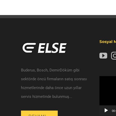
Sosyal 
Buderus, Bosch, DemirDöküm gibi
sektörde öncü firmaların satış sonrası
Video
hizmetlerinde daha önce uzun yıllar
oynatıcı
servis hizmetinde bulunmuş...
00