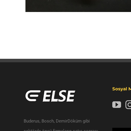
Sosyal 
Buderus, Bosch, DemirDöküm gibi