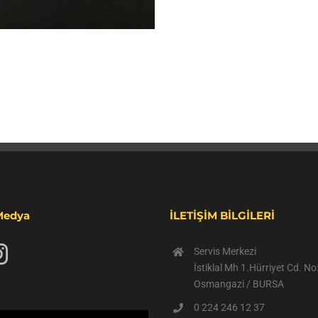
Medya
İLETİŞİM BİLGİLERİ
Servis Merkezi
İstiklal Mh 1.Hürriyet Cd. N
Osmangazi / BURSA
0 224 246 12 37