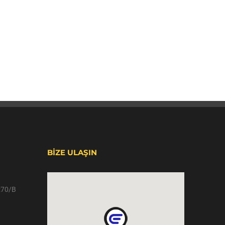
BİZE ULAŞIN
o:70/B