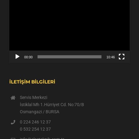
Video
oynatıcı
00:00
10:46
İLETİŞİM BİLGİLERİ
Servis Merkezi
İstiklal Mh 1.Hürriyet Cd. No:70/B
Osmangazi / BURSA
0 224 246 12 37
0 532 254 12 37