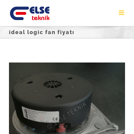
Skip
to
content
ideal logic fan fiyatı
iDEAL LOGiC Yoğuşmalı Kombi Fan Tamiri