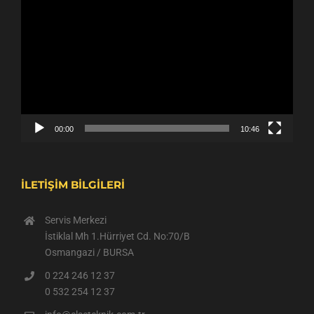
Video
oynatıcı
00:00
10:46
İLETİŞİM BİLGİLERİ
Servis Merkezi
İstiklal Mh 1.Hürriyet Cd. No:70/B
Osmangazi / BURSA
0 224 246 12 37
0 532 254 12 37