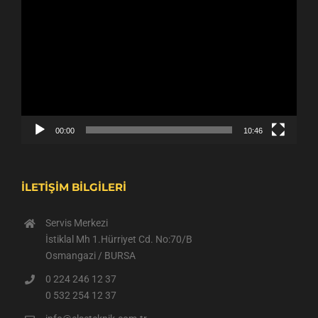
Video
oynatıcı
00:00
10:46
İLETİŞİM BİLGİLERİ
Servis Merkezi
İstiklal Mh 1.Hürriyet Cd. No:70/B
Osmangazi / BURSA
0 224 246 12 37
0 532 254 12 37