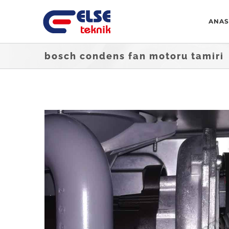
Skip
ANAS
to
content
bosch condens fan motoru tamiri