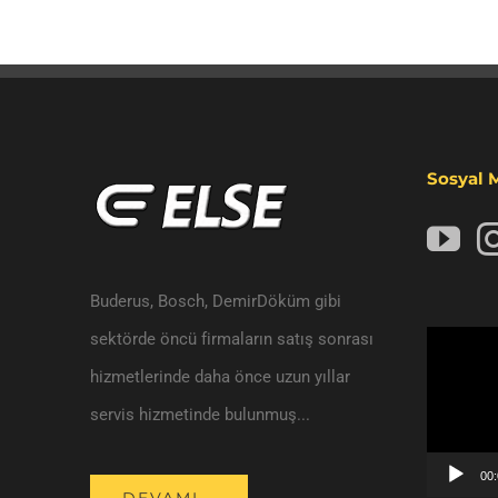
Sosyal 
Buderus, Bosch, DemirDöküm gibi
sektörde öncü firmaların satış sonrası
Video
hizmetlerinde daha önce uzun yıllar
oynatıcı
servis hizmetinde bulunmuş...
00