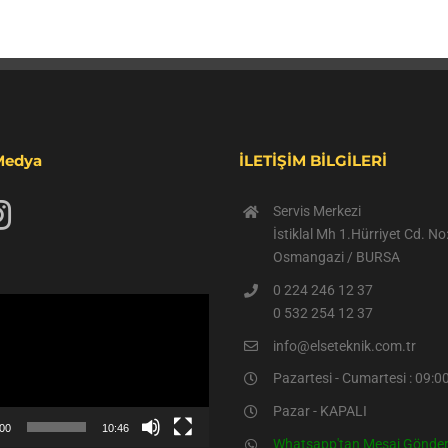
Medya
İLETİŞİM BİLGİLERİ
Servis Merkezi
İstiklal Mh 1.Hürriyet Cd. N
Osmangazi / BURSA
0 224 246 12 37
0 532 254 12 37
info@elseteknik.com.tr
Pazartesi - Cumartesi : 09:00
Pazar - KAPALI
:00
10:46
Whatsapp'tan Mesaj Gönde