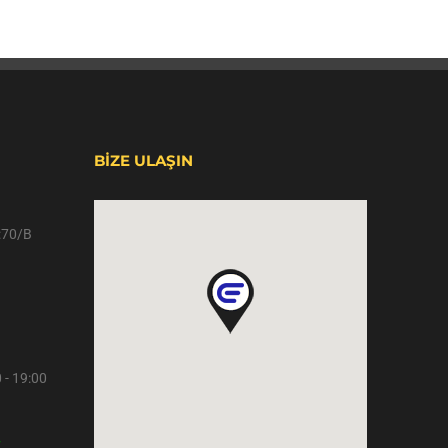
BİZE ULAŞIN
o:70/B
 - 19:00
r